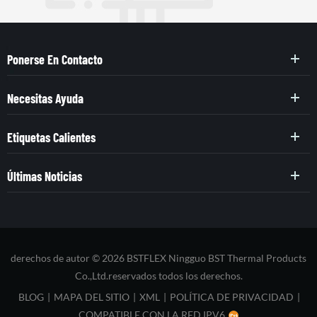
Ponerse En Contacto
Necesitas Ayuda
Etiquetas Calientes
Últimas Noticias
derechos de autor © 2026 BSTFLEX Ningguo BST Thermal Products
Co.,Ltd.reservados todos los derechos.
BLOG
|
MAPA DEL SITIO
|
XML
|
POLÍTICA DE PRIVACIDAD
|
COMPATIBLE CON LA RED IPV6