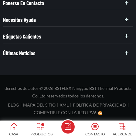
Ponerse En Contacto
Necesitas Ayuda
Etiquetas Calientes
Últimas Noticias
derechos de autor © 2026 BSTFLEX Ningguo BST Thermal Products
Co.,Ltd.reservados todos los derechos.
BLOG
|
MAPA DEL SITIO
|
XML
|
POLÍTICA DE PRIVACIDAD
|
COMPATIBLE CON LA RED IPV6
CASA
PRODUCTOS
CONTACTO
ACERCA DE