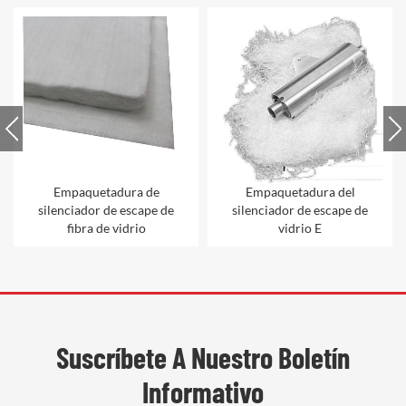
e
Empaquetadura del
Almohada de embalaje
e de
silenciador de escape de
para silenciador
vidrio E
Suscríbete A Nuestro Boletín
Informativo