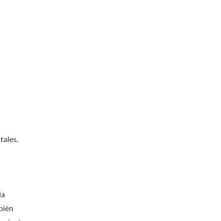
tales.
la
bién