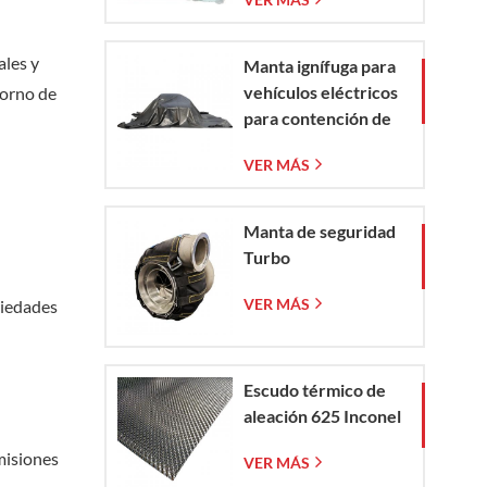
vidrio tejida
ales y
Manta ignífuga para
vehículos eléctricos
torno de
para contención de
incendios en
VER MÁS
emergencias de
vehículos eléctricos
y automóviles
Manta de seguridad
Turbo
VER MÁS
piedades
Escudo térmico de
aleación 625 Inconel
misiones
VER MÁS