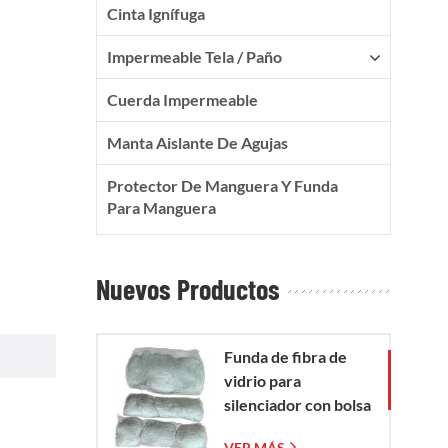
Cinta Ignífuga
Impermeable Tela / Paño
Cuerda Impermeable
Manta Aislante De Agujas
Protector De Manguera Y Funda
Para Manguera
Nuevos Productos
Funda de fibra de
vidrio para
silenciador con bolsa
de malla de fibra de
VER MÁS