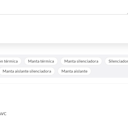
ón térmica
Manta térmica
Manta silenciadora
Silenciado
Manta aislante silenciadora
Manta aislante
HAVC