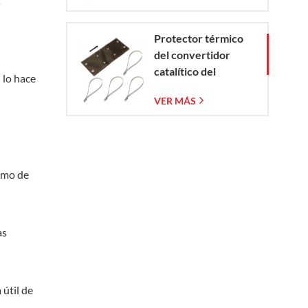
s
Protector térmico
del convertidor
catalítico del
 lo hace
Corvette C7 2014-
VER MÁS
2019
sumo de
as
útil de