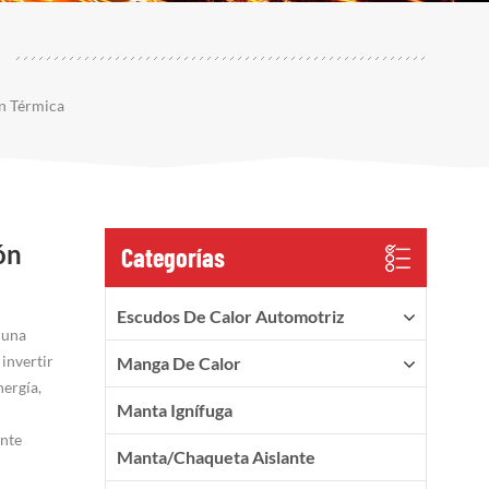
n Térmica
ón
Categorías
Escudos De Calor Automotriz
 una
 invertir
Manga De Calor
nergía,
Manta Ignífuga
ente
Manta/Chaqueta Aislante