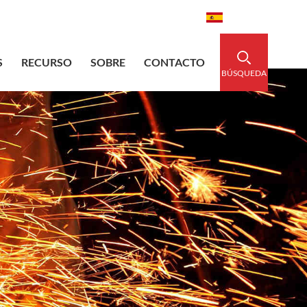
aidedsleeve.com
0086-15856303740
Español
S
RECURSO
SOBRE
CONTACTO
BÚSQUEDA