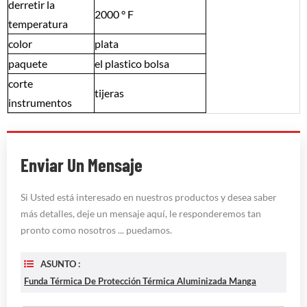
derretir
la
2000
° F
temperatura
color
plata
paquete
el plastico
bolsa
corte
tijeras
instrumentos
Enviar Un Mensaje
Si Usted está interesado en nuestros productos y desea saber
más detalles, deje un mensaje aquí, le responderemos tan
pronto como nosotros ... puedamos.
ASUNTO :
Funda Térmica De Protección Térmica Aluminizada Manga