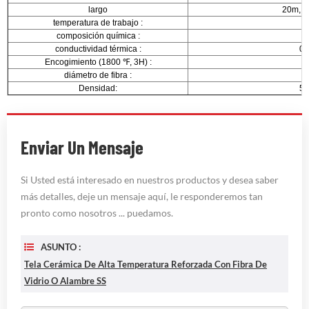
largo
20m, 3
temperatura de trabajo
:
8
composición química
:
conductividad térmica
:
0.
Encogimiento (1800 ℉, 3H)
:
diámetro de fibra
:
Densidad:
50
Enviar Un Mensaje
Si Usted está interesado en nuestros productos y desea saber
más detalles, deje un mensaje aquí, le responderemos tan
pronto como nosotros ... puedamos.
ASUNTO :
Tela Cerámica De Alta Temperatura Reforzada Con Fibra De
Vidrio O Alambre SS