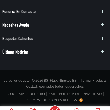
Ponerse En Contacto
Necesitas Ayuda
Etiquetas Calientes
Últimas Noticias
derechos de autor © 2026 BSTFLEX Ningguo BST Thermal Products
Co.,Ltd.reservados todos los derechos.
BLOG
|
MAPA DEL SITIO
|
XML
|
POLÍTICA DE PRIVACIDAD
|
COMPATIBLE CON LA RED IPV6