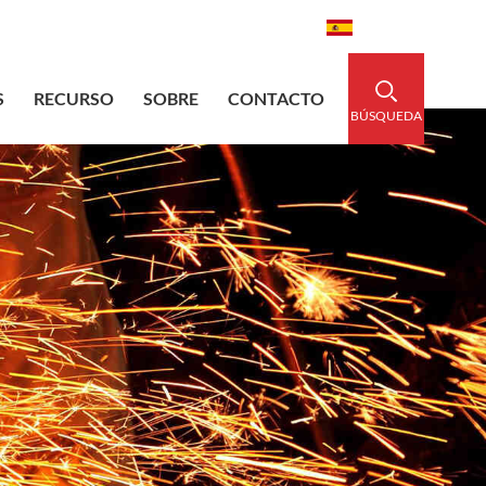
aidedsleeve.com
0086-15856303740
Español
S
RECURSO
SOBRE
CONTACTO
BÚSQUEDA