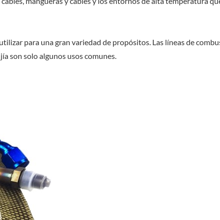
s cables, mangueras y cables y los entornos de alta temperatura qu
utilizar para una gran variedad de propósitos. Las líneas de combus
 bujía son solo algunos usos comunes.