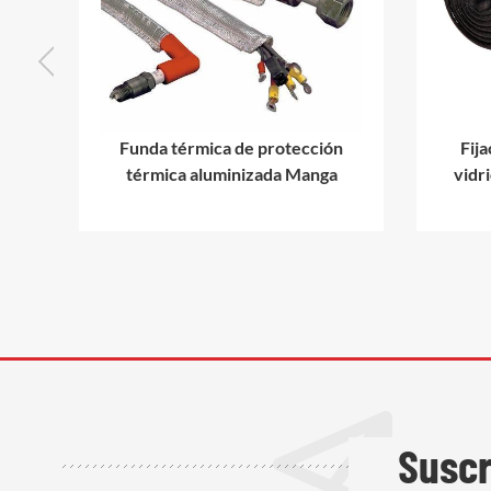
o
Funda térmica de protección
Fija
de
térmica aluminizada Manga
vidri
Suscr