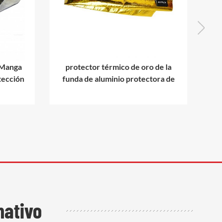
 Manga
protector térmico de oro de la
Fu
otección
funda de aluminio protectora de
a
a
aluminio
mativo