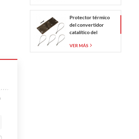
Protector térmico
del convertidor
catalítico del
Corvette C7 2014-
VER MÁS
2019
n