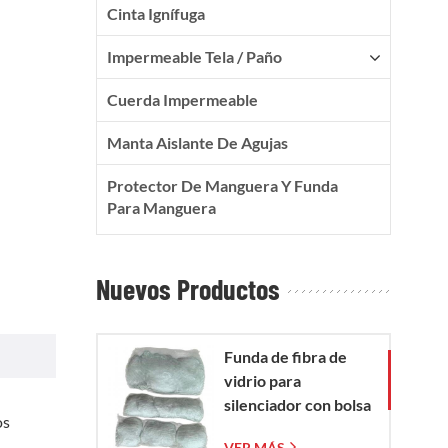
Cinta Ignífuga
Impermeable Tela / Paño
Cuerda Impermeable
Manta Aislante De Agujas
Protector De Manguera Y Funda
Para Manguera
Nuevos Productos
Funda de fibra de
vidrio para
silenciador con bolsa
os
de malla de fibra de
VER MÁS