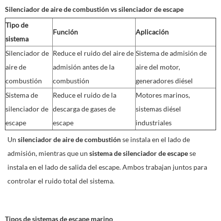
Silenciador de aire de combustión vs silenciador de escape
Tipo de
Función
Aplicación
sistema
Silenciador de
Reduce el ruido del aire de
Sistema de admisión de
aire de
admisión antes de la
aire del motor,
combustión
combustión
generadores diésel
Sistema de
Reduce el ruido de la
Motores marinos,
silenciador de
descarga de gases de
sistemas diésel
escape
escape
industriales
Un
silenciador de aire de combustión
se instala en el lado de
admisión, mientras que un
sistema de silenciador de escape
se
instala en el lado de salida del escape. Ambos trabajan juntos para
controlar el ruido total del sistema.
Tipos de sistemas de escape marino