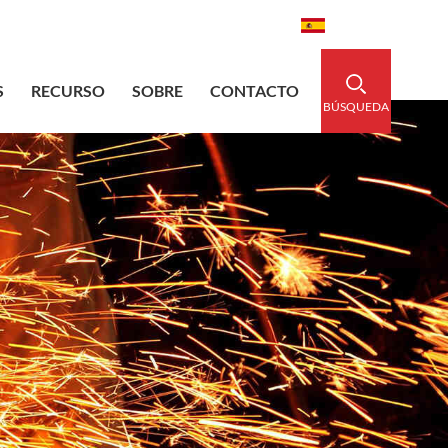
aidedsleeve.com
0086-15856303740
Español
S
RECURSO
SOBRE
CONTACTO
BÚSQUEDA