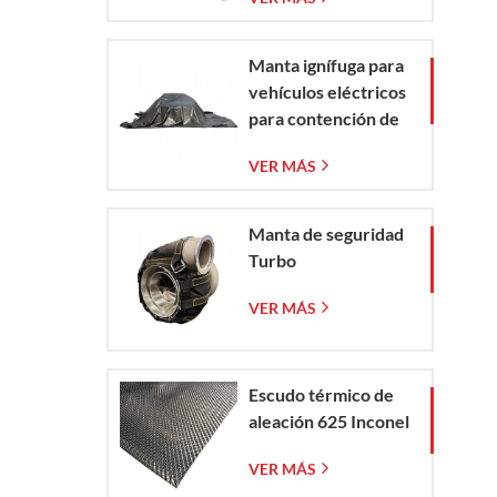
vidrio tejida
Manta ignífuga para
vehículos eléctricos
para contención de
incendios en
VER MÁS
emergencias de
vehículos eléctricos
y automóviles
Manta de seguridad
Turbo
VER MÁS
Escudo térmico de
aleación 625 Inconel
VER MÁS