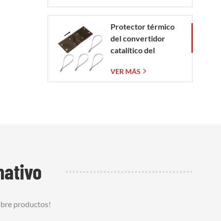
Protector térmico
del convertidor
catalítico del
Corvette C7 2014-
VER MÁS
2019
mativo
obre productos!