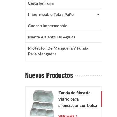
Cinta Ignífuga
Impermeable Tela / Paño
Cuerda Impermeable
Manta Aislante De Agujas
Protector De Manguera Y Funda
Para Manguera
Nuevos Productos
Funda de fibra de
vidrio para
silenciador con bolsa
de malla de fibra de
VER MÁS