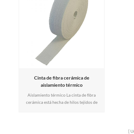
Cinta de fibra cerámica de
aislamiento térmico
Aislamiento térmico La cinta de fibra
cerámica está hecha de hilos tejidos de
cerámica con hilados de fibra de vidrio o
alambre de acero Refuerzo. Notado para
alta temperatura resistente a 1050 ° C, las
textiles de fibra cerámica cuentan con
U