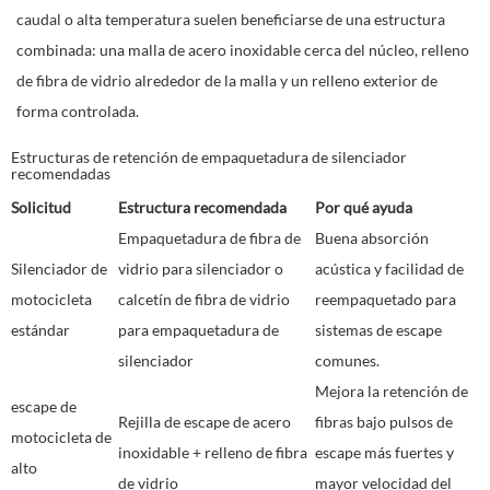
caudal o alta temperatura suelen beneficiarse de una estructura
combinada: una malla de acero inoxidable cerca del núcleo, relleno
de fibra de vidrio alrededor de la malla y un relleno exterior de
forma controlada.
Estructuras de retención de empaquetadura de silenciador
recomendadas
Solicitud
Estructura recomendada
Por qué ayuda
Empaquetadura de fibra de
Buena absorción
Silenciador de
vidrio para silenciador o
acústica y facilidad de
motocicleta
calcetín de fibra de vidrio
reempaquetado para
estándar
para empaquetadura de
sistemas de escape
silenciador
comunes.
Mejora la retención de
escape de
Rejilla de escape de acero
fibras bajo pulsos de
motocicleta de
inoxidable + relleno de fibra
escape más fuertes y
alto
de vidrio
mayor velocidad del