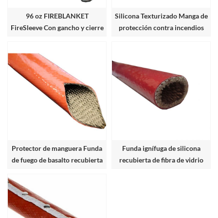
96 oz FIREBLANKET
Silicona Texturizado Manga de
FireSleeve Con gancho y cierre
protección contra incendios
de velcro de bucle.
de fibra de vidrio
Protector de manguera Funda
Funda ignífuga de silicona
de fuego de basalto recubierta
recubierta de fibra de vidrio
de silicona
limpiada con calor